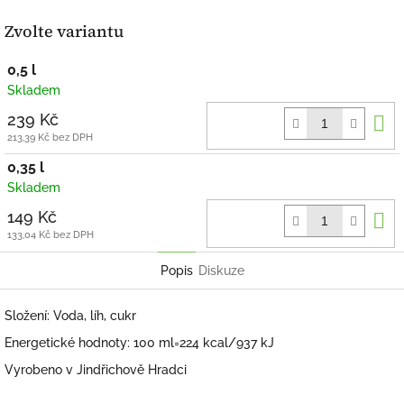
Zvolte variantu
0,5 l
Skladem
D
239 Kč
k
213,39 Kč bez DPH
0,35 l
Skladem
D
149 Kč
k
133,04 Kč bez DPH
Popis
Diskuze
Složení: Voda, líh, cukr
Energetické hodnoty: 100 ml=224 kcal/937 kJ
Vyrobeno v Jindřichově Hradci