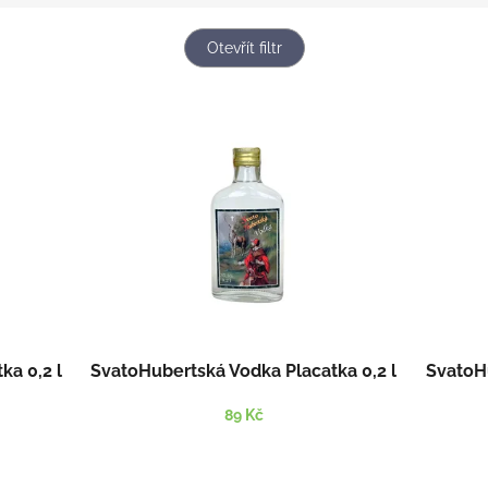
Otevřít filtr
ka 0,2 l
SvatoHubertská Vodka Placatka 0,2 l
SvatoHu
89 Kč