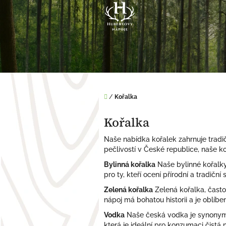
Přejít
na
obsah
Domů
/
Kořalka
Kořalka
Naše nabídka kořalek zahrnuje tradič
pečlivostí v České republice, naše ko
Bylinná kořalka
Naše bylinné kořalky 
pro ty, kteří ocení přírodní a tradičn
Zelená kořalka
Zelená kořalka, často 
nápoj má bohatou historii a je oblíben
Vodka
Naše česká vodka je synonymem
která je ideální pro konzumaci čistá 