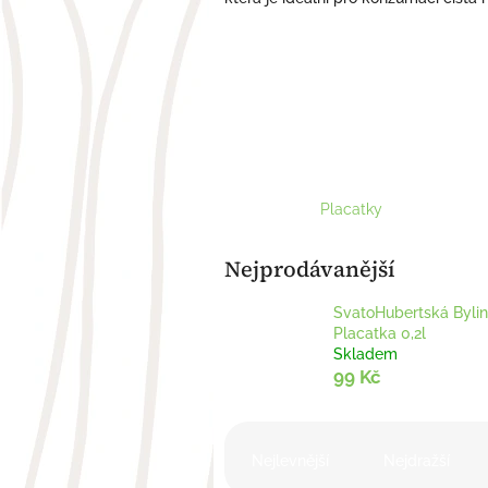
Placatky
Nejprodávanější
SvatoHubertská Byli
Placatka 0,2l
Skladem
99 Kč
Ř
a
Nejlevnější
Nejdražší
z