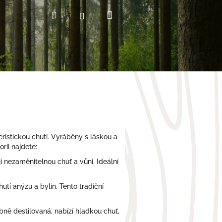
Nákupní
Hledat
Přihlášení
košík
ristickou chutí. Vyráběny s láskou a
rii najdete:
í nezaměnitelnou chuť a vůni. Ideální
utí anýzu a bylin. Tento tradiční
ně destilovaná, nabízí hladkou chuť,