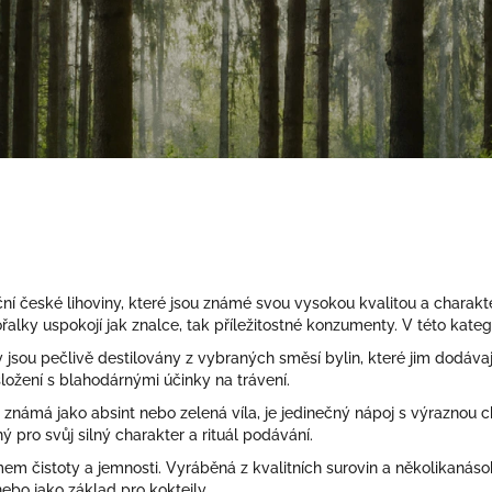
ní české lihoviny, které jsou známé svou vysokou kvalitou a charakte
řalky uspokojí jak znalce, tak příležitostné konzumenty. V této katego
jsou pečlivě destilovány z vybraných směsí bylin, které jim dodávaj
í složení s blahodárnými účinky na trávení.
známá jako absint nebo zelená víla, je jedinečný nápoj s výraznou ch
ý pro svůj silný charakter a rituál podávání.
 čistoty a jemnosti. Vyráběná z kvalitních surovin a několikanásob
nebo jako základ pro koktejly.