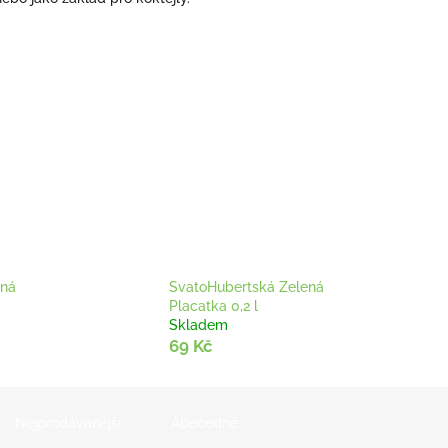
nná
SvatoHubertská Zelená
Placatka 0,2 l
Skladem
69 Kč
Nejprodávanější
Abecedně