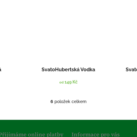
á
SvatoHubertská Vodka
Svat
149 Kč
od
6
položek celkem
O
v
l
á
d
a
Přijímáme online platby
Informace pro vás