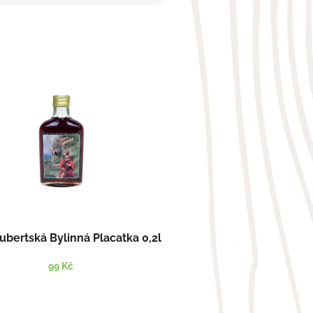
bertská Bylinná Placatka 0,2l
99 Kč