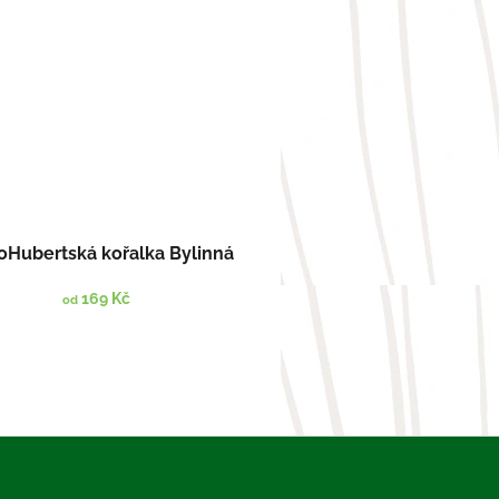
oHubertská kořalka Bylinná
169 Kč
od