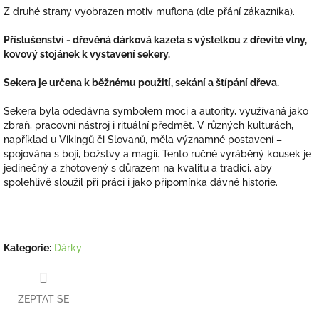
Z druhé strany vyobrazen motiv muflona (dle přání zákazníka).
Příslušenství - dřevěná dárková kazeta s výstelkou z dřevité vlny,
kovový stojánek k vystavení sekery.
Sekera je určena k běžnému použití, sekání a štípání dřeva.
Sekera byla odedávna symbolem moci a autority, využívaná jako
zbraň, pracovní nástroj i rituální předmět. V různých kulturách,
například u Vikingů či Slovanů, měla významné postavení –
spojována s boji, božstvy a magií. Tento ručně vyráběný kousek je
jedinečný a zhotovený s důrazem na kvalitu a tradici, aby
spolehlivě sloužil při práci i jako připomínka dávné historie.
Kategorie
:
Dárky
ZEPTAT SE