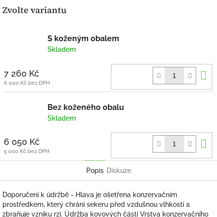
Zvolte variantu
S koženým obalem
Skladem
D
7 260 Kč
k
6 000 Kč bez DPH
Bez koženého obalu
Skladem
D
6 050 Kč
k
5 000 Kč bez DPH
Popis
Diskuze
Doporučení k údržbě -
Hlava je ošetřena konzervačním
prostředkem, který chrání sekeru před vzdušnou vlhkostí a
zbraňuje vzniku rzi. Údržba kovových částí Vrstva konzervačního