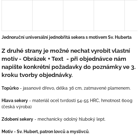
Jednoruční universální jednobřitá sekera s motivem Sv. Huberta
Z druhé strany je možné nechat vyrobit vlastní
motiv - Obrázek + Text - při objednávce nám
napište konkrétní požadavky do poznámky ve 3.
kroku tvorby objednávky.
Topůrko
- jasanové dřevo, délka
36 cm, zatmavené plamenem.
Hlava sekery
- materiál ocel tvrdosti 54-55 HRC, hmotnost 600g
(česká výroba)
Zdobení sekery
- mechanicky odolný hluboký lept.
Motiv - Sv. Hubert, patron lovců a myslivců
.