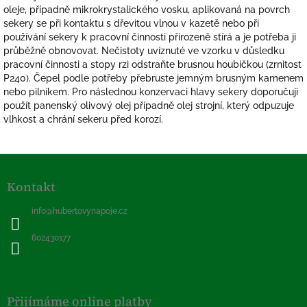
oleje, případně mikrokrystalického vosku, aplikovaná na povrch
sekery se při kontaktu s dřevitou vlnou v kazetě nebo při
používání sekery k pracovní činnosti přirozeně stírá a je potřeba ji
průběžně obnovovat. Nečistoty uvíznuté ve vzorku v důsledku
pracovní činnosti a stopy rzi odstraňte brusnou houbičkou (zrnitost
P240). Čepel podle potřeby přebruste jemným brusným kamenem
nebo pilníkem. Pro následnou konzervaci hlavy sekery doporučuji
použít panenský olivový olej případně olej strojní, který odpuzuje
vlhkost a chrání sekeru před korozí.
Z
á
Kontakt
p
a
info
@
hubertovynapoje.cz
t
í
602430177
Přijímáme online platby